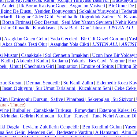
rki
|
Dunyayi Sarsacak Karar
|
Acligin Yuruyusu Basliyor
|
Bucadaydi 
 Adaleti
|
Ilk Boran Kakiyor Goge
|
Aygun'un Vasiyeti
|
Bir Omur De
|
Ilginc De Dustu
|
Yeniden Doguyorsun
|
Sokaklar Yuruyordu
|
Tedargi
orlardi
|
Dugune Gider Gibi
|
Yemliha Ile Dogrulduk Zafere
|
Ya Kazana
|
Boran Firtinasi
|
Goc Destani
|
Seni Men Yaman Sevirem
|
Nehir Kena
Teslim Olmadik
|
Kucaklasma
|
Naz Bari
|
Gun Tutusur
|
LISTEN ALL
|
i
|
Asagidan Gelen Gelin
|
Yada Geceleri
|
Bir Cift Guzel Gordum
|
Yasl
r
|
Akca Obada Testi Olur
|
Asagidan Yola Cikti
|
LISTEN ALL
|
ARTIS
si Mustur
|
Canakkale
|
Sol Cennetin Irmaklari
|
Uzun Ince Bir Yolday
Kadin
|
Akdenizli Kadin
|
Kutlama
|
Yakaris
|
Bes Cayi
|
Yagmur
|
Huz
ebek
|
Umut
|
Chechnian Girl
|
Inspiration
|
Empire of Spirits
|
Fliritng 
zuc Kursun
|
Derman Sendedir
|
Su Kanli Zalim
|
Eklemedir Koca Ka
|
Insan Ogluyum
|
Sur Umut Tarlalarini
|
Kucaklarim Seni
|
Ceke Ceke
 Zim
|
Emiceoglu Dursun
|
Safiye
|
Pinarbasi
|
Sekeroglan
|
Su Siziyor
|
 - Thrace)
yi'ne
|
Bulbuller
|
Canakkale Turkusu
|
Ermeydani
|
Estergon Kalesi
|
Ge
Kirimdan Gelirim Kirimdan
|
Kuffar
|
Tanyeri
|
Tuna Nehri Akmam Di
iki Dagda
|
Leyla'm Zuluflerin Cengeldir
|
Ben Kendimi Gulun
|
Yasem
a Sesi Gelir
|
Meseden Gel
|
Bedestene Vardim
|
A Hamamci
|
Altin Ta