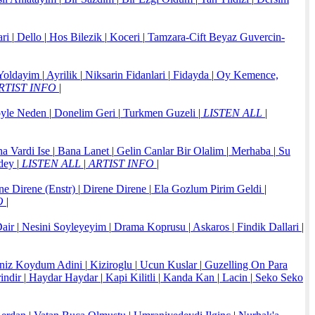
ari
|
Dello
|
Hos Bilezik
|
Koceri
|
Tamzara-Cift Beyaz Guvercin-
 Yoldayim
|
Ayrilik
|
Niksarin Fidanlari
|
Fidayda
|
Oy Kemence,
RTIST INFO
|
yle Neden
|
Donelim Geri
|
Turkmen Guzeli
|
LISTEN ALL
|
a Vardi Ise
|
Bana Lanet
|
Gelin Canlar Bir Olalim
|
Merhaba
|
Su
dey
|
LISTEN ALL
|
ARTIST INFO
|
ne Direne (Enstr)
|
Direne Direne
|
Ela Gozlum Pirim Geldi
|
O
|
Dair
|
Nesini Soyleyeyim
|
Drama Koprusu
|
Askaros
|
Findik Dallari
|
niz Koydum Adini
|
Kiziroglu
|
Ucun Kuslar
|
Guzelling On Para
indir
|
Haydar Haydar
|
Kapi Kilitli
|
Kanda Kan
|
Lacin
|
Seko Seko