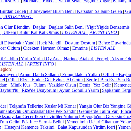
ildiza Bak
|
Merhaba
|
Elveda
|
Sabah Selai
|
Yagmur Yagar
|
Kutahyani
urdan Gideli
|
Bilmeyneler Bilsin Beni
|
Karsidan Sallanip Gelen
|
Guz
L
|
ARTIST INFO
|
n Olur Efendim
|
Daglar
|
Daglara Salin Beni
|
Yigit Yigide Benzermis
l
|
Ulkem
|
Bulut Kat Kat Olmus
|
LISTEN ALL
|
ARTIST INFO
|
i Diyarbakir Yandi
|
Ipek Mendil
|
Dostum Dostum
|
Bahce Duvarinda
icer Oldum
|
Cicekten Harman Olmaz
|
Emmine
|
LISTEN ALL
|
ti Caldim
|
Yarim Yarin
|
Oy Ana
|
Narino
|
Atabari
|
Ferayi
|
Aksam Olu
LISTEN ALL
|
ARTIST INFO
|
egion)
azmiyem
|
Armut Dalda Sallanir
|
Zonguldak'in Yollari
|
Oflu Ile Baybu
Gel
|
Oflu
|
Rize
|
Emine Gel Evine
|
Al Gotur
|
Serife
|
Ben Evli Sen Be
vdam
|
Minik Kus
|
Tulum
|
Yaziklar Olsun
|
Deniz
|
Yaz Gelir
|
Kemenc
 Bayburt'lu
|
Rize'de Usuyorum
|
Ayran Gonullu Yarim
|
Sapkamin Terg
ider
|
Telgrafin Tellerine Kuslar Mi Konar
|
Yangin Olur Biz Yangina G
lhanbeylik Omuzdaslar Bize Pek Sandir
|
Gemilerde Talim Var
|
Finca
ksaray'dan Gecer Iken Cevirdiler Yolumu
|
Beyoglu'nda Gezersin Gozl
i'nin Gelini Pek Ince Sarmis Belini
|
Yemenimin Uclari Cikamam Yokus
m
|
Huseyni Kemence Taksimi
|
Balat Kapusundan Yirdim Iceri
|
Yemeni