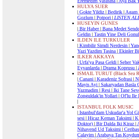
Eremedim Vafasina
|
Aya Bak Y
HULYA SUER
|
Gokte Yildiz
|
Bedirik
|
Agam B
Gozlum
|
Potpori
|
LISTEN AL
HUSEYIN GUNES
|
Bir Haber
|
Bana Medet Sende
Geldin
|
Tastin Yine Deli Gonu
ILDEN ILE TURKULER
|
Kimbilir Simdi Nerdesin
|
Yand
Yazi Yazdim Tasina
|
Ekinler B
ILKER AKKAYA
|
Urfa'ya Pasa Geldi
|
Seher Vak
Eyvanlarda
|
Drama Koprusu
|
ISMAIL TURUT (Black Sea R
|
Canani
|
Karadeniz Sofrasi
|
N
Mayis Ayi
|
Sakaryadan Basla 
Yazmadim
|
Resi
|
Iki Tane Se
Zonguldak'in Yollari
|
Of'lu Ile
|
ISTANBUL FOLK MUSIC
|
Istanbul'dam Uskudar'a Yol G
sesi
|
Hicaz Keman Taksimi
|
Ku
Doktor)
|
Bir Dalda Iki Kiraz
|
A
Nihavend Ud Taksimi
|
Ceribas
Calayim
|
Arabaya Tas Koydu