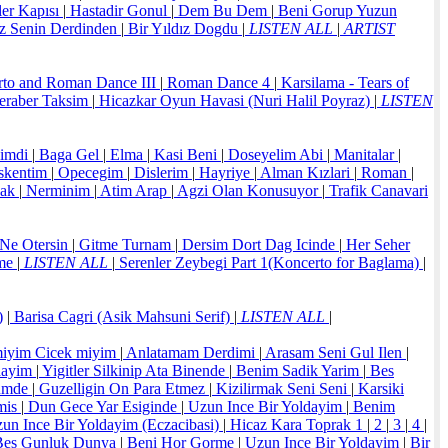
er Kapısı
|
Hastadir Gonul
|
Dem Bu Dem
|
Beni Gorup Yuzun
z Senin Derdinden
|
Bir Yıldız Dogdu
|
LISTEN ALL
|
ARTIST
irto and Roman Dance III
|
Roman Dance 4
|
Karsilama - Tears of
raber Taksim
|
Hicazkar Oyun Havasi (Nuri Halil Poyraz)
|
LISTEN
Simdi
|
Baga Gel
|
Elma
|
Kasi Beni
|
Doseyelim Abi
|
Manitalar
|
skentim
|
Opecegim
|
Dislerim
|
Hayriye
|
Alman Kızlari
|
Roman
|
sak
|
Nerminim
|
Atim Arap
|
Agzi Olan Konusuyor
|
Trafik Canavari
Ne Otersin
|
Gitme Turnam
|
Dersim Dort Dag Icinde
|
Her Seher
rme
|
LISTEN ALL
|
Serenler Zeybegi Part 1(Koncerto for Baglama)
|
)
|
Barisa Cagri (Asik Mahsuni Serif)
|
LISTEN ALL
|
miyim Cicek miyim
|
Anlatamam Derdimi
|
Arasam Seni Gul Ilen
|
dayim
|
Yigitler Silkinip Ata Binende
|
Benim Sadik Yarim
|
Bes
umde
|
Guzelligin On Para Etmez
|
Kizilirmak Seni Seni
|
Karsiki
mis
|
Dun Gece Yar Esiginde
|
Uzun Ince Bir Yoldayim
|
Benim
un Ince Bir Yoldayim (Eczacibasi)
|
Hicaz Kara Toprak 1
|
2
|
3
|
4
|
es Gunluk Dunya
|
Beni Hor Gorme
|
Uzun Ince Bir Yoldayim
|
Bir