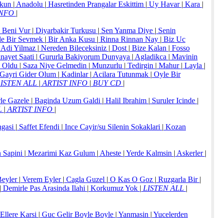
kun
|
Anadolu
|
Hasretinden Prangalar Eskittim
|
Uy Havar
|
Kara
|
INFO
|
Beni Vur
|
Diyarbakir Turkusu
|
Sen Yanma Diye
|
Senin
e Bir Sevmek
|
Bir Anka Kusu
|
Rinna Rinnan Nay
|
Biz Uc
Adi Yilmaz
|
Nereden Bileceksiniz
|
Dost
|
Bize Kalan
|
Fosso
nayet Saati
|
Gururla Bakiyorum Dunyaya
|
Agladikca
|
Mavinin
 Oldu
|
Saza Niye Gelmedin
|
Munzurlu
|
Tedirgin
|
Mahur
|
Layla
|
Gayri Gider Olum
|
Kadinlar
|
Acilara Tutunmak
|
Oyle Bir
ISTEN ALL
|
ARTIST INFO
|
BUY CD
|
rle Gazele
|
Baginda Uzum Galdi
|
Halil Ibrahim
|
Suruler Icinde
|
L
|
ARTIST INFO
|
ngasi
|
Saffet Efendi
|
Ince Cayir/su Silenin Sokaklari
|
Kozan
 Sapini
|
Mezarimi Kaz Gulum
|
Aheste
|
Yerde Kalmsin
|
Askerler
|
eyler
|
Verem Eyler
|
Cagla Guzel
|
O Kas O Goz
|
Ruzgarla Bir
|
|
Demirle Pas Arasinda Ilahi
|
Korkumuz Yok
|
LISTEN ALL
|
Ellere Karsi
|
Guc Gelir Boyle Boyle
|
Yanmasin
|
Yucelerden