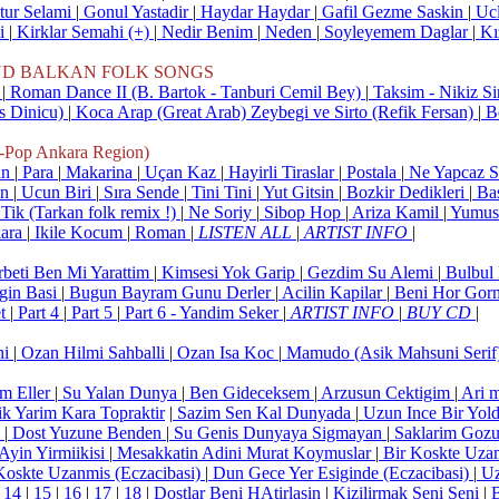
ur Selami
|
Gonul Yastadir
|
Haydar Haydar
|
Gafil Gezme Saskin
|
Ucl
ni
|
Kirklar Semahi (+)
|
Nedir Benim
|
Neden
|
Soyleyemem Daglar
|
Kı
ND BALKAN FOLK SONGS
)
|
Roman Dance II (B. Bartok - Tanburi Cemil Bey)
|
Taksim - Nikiz S
s Dinicu)
|
Koca Arap (Great Arab) Zeybegi ve Sirto (Refik Fersan)
|
Be
op Ankara Region)
in
|
Para
|
Makarina
|
Uçan Kaz
|
Hayirli Tiraslar
|
Postala
|
Ne Yapcaz 
in
|
Ucun Biri
|
Sıra Sende
|
Tini Tini
|
Yut Gitsin
|
Bozkir Dedikleri
|
Ba
Tik (Tarkan folk remix !)
|
Ne Soriy
|
Sibop Hop
|
Ariza Kamil
|
Yumu
ara
|
Ikile Kocum
|
Roman
|
LISTEN ALL
|
ARTIST INFO
|
beti Ben Mi Yarattim
|
Kimsesi Yok Garip
|
Gezdim Su Alemi
|
Bulbul 
gin Basi
|
Bugun Bayram Gunu Derler
|
Acilin Kapilar
|
Beni Hor Go
et
|
Part 4
|
Part 5
|
Part 6 - Yandim Seker
|
ARTIST INFO
|
BUY CD
|
ni
|
Ozan Hilmi Sahballi
|
Ozan Isa Koc
|
Mamudo (Asik Mahsuni Serif
m Eller
|
Su Yalan Dunya
|
Ben Gideceksem
|
Arzusun Cektigim
|
Ari 
k Yarim Kara Topraktir
|
Sazim Sen Kal Dunyada
|
Uzun Ince Bir Yol
k
|
Dost Yuzune Benden
|
Su Genis Dunyaya Sigmayan
|
Saklarim Goz
Ayin Yirmiikisi
|
Mesakkatin Adini Murat Koymuslar
|
Bir Koskte Uza
Koskte Uzanmis (Eczacibasi)
|
Dun Gece Yer Esiginde (Eczacibasi)
|
Uz
14
|
15
|
16
|
17
|
18
|
Dostlar Beni HAtirlasin
|
Kizilirmak Seni Seni
|
B