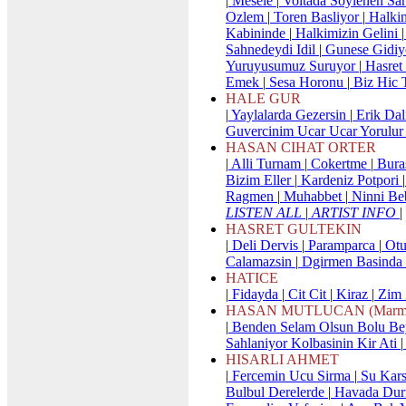
|
Mesele
|
Voltada Soylenen Sa
Ozlem
|
Toren Basliyor
|
Halkin
Kabininde
|
Halkimizin Gelini
|
Sahnedeydi Idil
|
Gunese Gidiy
Yuruyusumuz Suruyor
|
Hasret
Emek
|
Sesa Horonu
|
Biz Hic 
HALE GUR
|
Yaylalarda Gezersin
|
Erik Dal
Guvercinim Ucar Ucar Yorulu
HASAN CIHAT ORTER
|
Alli Turnam
|
Cokertme
|
Bura
Bizim Eller
|
Kardeniz Potpori
|
Ragmen
|
Muhabbet
|
Ninni B
LISTEN ALL
|
ARTIST INFO
|
HASRET GULTEKIN
|
Deli Dervis
|
Paramparca
|
Otu
Calamazsin
|
Dgirmen Basinda
HATICE
|
Fidayda
|
Cit Cit
|
Kiraz
|
Zim
HASAN MUTLUCAN (Marmara
|
Benden Selam Olsun Bolu Be
Sahlaniyor Kolbasinin Kir Ati
|
HISARLI AHMET
|
Fercemin Ucu Sirma
|
Su Kars
Bulbul Derelerde
|
Havada Durn