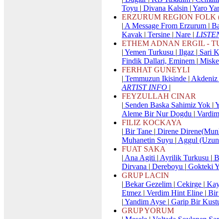
Toyu
|
Divana Kalsin
|
Yaro Ya
ERZURUM REGION FOLK (Er
|
A Message From Erzurum
|
Ba
Kavak
|
Tersine
|
Nare
|
LISTE
ETHEM ADNAN ERGIL - T
|
Yemen Turkusu
|
Ilgaz
|
Sari 
Findik Dallari, Eminem
|
Miske
FERHAT GUNEYLI
|
Temmuzun Ikisinde
|
Akdeni
ARTIST INFO
|
FEYZULLAH CINAR
|
Senden Baska Sahimiz Yok
|
Y
Aleme Bir Nur Dogdu
|
Vardim
FILIZ KOCKAYA
|
Bir Tane
|
Direne Direne(Mun
Muhanetin Suyu
|
Aggul (Uzun
FUAT SAKA
|
Ana Agiti
|
Ayrilik Turkusu
|
B
Dirvana
|
Dereboyu
|
Gokteki Y
GRUP LACIN
|
Bekar Gezelim
|
Cekirge
|
Kay
Etmez
|
Verdim Hint Eline
|
Bir
|
Yandim Ayse
|
Garip Bir Kus
GRUP YORUM