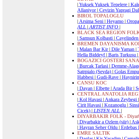
|
Yuksek Yuksek Tepelere
|
Kale
Allaniyor
|
Cevizin Yapragi Da
BIROL TOPALOGLU
|
Arsima Seni
|
Heyamo
|
Orop
ALL
|
ARTIST INFO
|
BLACK SEA REGION FOL
|
Samsun Kolbasti
|
Cayelinden
BREMEN DAYANISMA KO
|
Malan Bar Kir
|
Dile Yaman
|
T
Hella Biddeyf
|
Baris Turkusu
|
BOGAZICI GOSTERI SAN
|
Burcak Tarlasi
|
Demme-Alagoz
Satrpialo (Sevda)
|
Golas Empu
Habbesi
|
Gudi-Rave
|
Hayniri
CANSU KOC
|
Dayan
|
Elbette
|
Arada Bir
|
So
CENTRAL ANATOLIA REG
|
Kol Havasi
|
Ankara Zeybegi
|
Cirit Havasi
|
Kozanoglu
|
Sins
Cicek)
|
LISTEN ALL
|
DIYARBAKIR FOLK - Diyarba
|
Diyarbakir a Ozlem (siir)
|
Ask
|
Hayran Seher Oldu
|
Erdebas 
EMRE SALTIK
|
Daglar
|
Kis Yasadim
|
Cemali