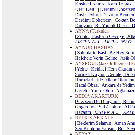
Koskte Uzamis
|
Kara Toprak
|
Derli Dertli
|
Derdimi Dokerse
Dost Cevirmis Yuzunu Bende
Derdimi Dokersem
|
Coktan Ber
Dunyam
|
Bir Yaprak Dusse
|
D
AYNA (Turkuler)
|
Zuhtu
|
Fosforlu Cevriye
|
All
LISTEN ALL
|
ARTIST INFO
|
AYNUR HASHAS
|
Sahralarin Basi
|
Be Hey Sof
Helehele Verin Geline
|
Asik O
AYSEGUL (Jazz Influenced Fo
|
Yekte
|
Keklik
|
Hem Okudum 
Surmeli Koyun
|
Cemile
|
Dola
Horozlari
|
Kizilciklar Oldu m
Hacal Obasi
|
Ankara da Yedim
Geceler Yarim Oldu
|
Aglamaz
BEDIA AKARTURK
|
Gezsem De Dunyanin
|
Benim
Gogerdimi
|
Sal Allahim
|
Al F
Hazalim
|
LISTEN ALL
|
ARTI
BELKIS AKKALE
|
Beklerim Selamin
|
Aman Ama
Sen Kimlerin Yarisin
|
Ben Sevd
BEYAZ