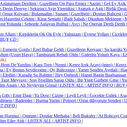
Anlatamam Derdimi
|
Guzelligin On Para Etmez
|
Sazim
|
Gel Ey Asik
m Derin Dereye
|
Sekizinci Ayin Yirmiikisi
|
Ataturk e Agit
|
Birlik Dest
n
|
Omur Kervani
|
Bulamadim
|
Sunam
|
Guzelligin
|
Dostun Bahcesi
|
G
i Hasretini Cektim
|
Kirat Semahi
|
Badi Sabah
|
Okudum Mektepte
|
M
ost Yolunda
|
Seherde Aglayan Bulbul
|
Avci
|
Ne Otersin Dertli Dertli
|
am Allam
|
Kirpiklerin Ok Ok Eyle
|
Yalnizam
|
Evrese Yollari
|
Cicekler
BUY CD
|
u
|
Esmerin Gonlu
|
Ezel Bahar Geldi
|
Guzellerin Kervani
|
Su karsiki Y
ldum (Uzun Hava)
|
Tamburam Rebab Oldu
|
Giderim Yolum Kaya
|
Er
lk)
Hem De Yazdim
|
Kara Tren
|
Nenni
|
Kerez Icek Acayi (intro)
|
Kerez
na
|
Ey Benim Sevdicegim
|
Oy Bahcenize
|
Yarim Senden Ayrilali
|
Ham
u
|
Eledim
|
Karadir Su Bahtim
|
Hey Onbesli
|
Hangi Bagin Bagbanisa
 Taze Meyvayi
|
Son Tesellim Sarap Oldu
|
Bir Yigit Gurbete Gitse
|
Yu
dim Anam
|
Ah Neyleyim Gonul
|
LISTEN ALL
|
ARTIST INFO
|
BUY
 Gibi
|
Emir Dagi
|
Ya Dost
|
Cizme
|
Leyli Leyli
|
Gocekte Gidek
|
Asag
adimem
|
Bademler
|
Hurma Yarim
|
Potpori
|
Ozur diliyorum Senden
|
G
ST INFO
|
n Hurmuz
|
Omrum
|
Dostlar Merhaba
|
Beli Bukuler
|
Al Bohcayi Co
im Eller Aldi
|
LISTEN ALL
|
ARTIST INFO
|