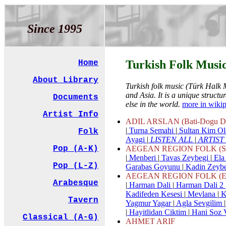
Since 1995
Turkish Folk Musi
Home
About Library
Turkish folk music (Türk Halk M
and Asia. It is a unique struct
Documents
else in the world.
more in wiki
Artist Info
ADIL ARSLAN (Bati-Dogu Di
|
Turna Semahi
|
Sultan Kim Ol
Folk
Ayagi
|
LISTEN ALL
|
ARTIST
AEGEAN REGION FOLK (Sel
Pop (A-K)
|
Menberi
|
Tavas Zeybegi
|
Ela 
Pop (L-Z)
Garabas Goyunu
|
Kadin Zeyb
AEGEAN REGION FOLK (Ege
Arabesque
|
Harman Dali
|
Harman Dali 2
Kadifeden Kesesi
|
Mevlana
|
K
Tavern
Yagmur Yagar
|
Agla Sevgilim
|
|
Hayitlidan Ciktim
|
Hani Soz 
Classical (A-G)
AHMET ARIF