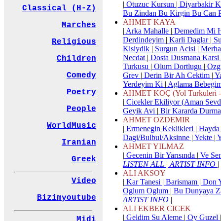
|
Otuzuc Kursun
|
Diyarbakir K
Classical (H-Z)
Bu Zindan Bu Kirgin Bu Can 
AHMET KAYA
Marches
|
Arka Mahalle
|
Demedim Mi 
Derdindeyim
|
Karli Daglar
|
Su
Religious
Kisiydik
|
Surgun Acisi
|
Merh
Necdat
|
Dosta Dusmana Karsi
Children
Turkusu
|
Olum Dortlugu
|
Ozgu
Grev
|
Derin Bir Ah Cektim
|
Y
Comedy
Yerdeyim Ki
|
Aglama Bebegi
Poetry
AHMET KOÇ (Yol Turkuleri - I
|
Cicekler Ekiliyor (Aman Sev
People
Geyik Avi
|
Bir Kararda Durm
AHMET OZDEMIR
WorldMusic
|
Ermenegin Keklikleri
|
Hayda 
Dagi/Bulbul/Aksinne
|
Yekte
|
Y
Iranian
AHMET YILMAZ
|
Gecenin Bir Yarısında
|
Ve Sen
Greek
LISTEN ALL
|
ARTIST INFO
|
ALI AKSOY
Video
|
Kar Tanesi
|
Barismam
|
Don 
Oglum Oglum
|
Bu Dunyaya Z
Bizimyoutube
ARTIST INFO
|
ALI EKBER CICEK
|
Geldim Su Aleme
|
Oy Guzel
Midi