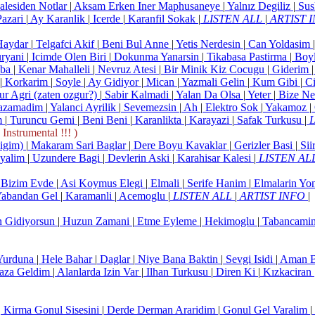
alesiden Notlar
|
Aksam Erken Iner Maphusaneye
|
Yalnız Degiliz
|
Sus
Pazari
|
Ay Karanlik
|
Icerde
|
Karanfil Sokak
|
LISTEN ALL
|
ARTIST 
Haydar
|
Telgafci Akif
|
Beni Bul Anne
|
Yetis Nerdesin
|
Can Yoldasim
|
ryani
|
Icimde Olen Biri
|
Dokunma Yanarsin
|
Tikabasa Pastirma
|
Boyl
aba
|
Kenar Mahalleli
|
Nevruz Atesi
|
Bir Minik Kiz Cocugu
|
Giderim
|
|
Korkarim
|
Soyle
|
Ay Gidiyor
|
Mican
|
Yazmali Gelin
|
Kum Gibi
|
Ci
r Agri (zaten ozgur?)
|
Sabir Kalmadi
|
Yalan Da Olsa
|
Yeter
|
Bize Ne
azamadim
|
Yalanci Ayrilik
|
Sevemezsin
|
Ah
|
Elektro Sok
|
Yakamoz
|
m
|
Turuncu Gemi
|
Beni Beni
|
Karanlikta
|
Karayazi
|
Safak Turkusu
|
L
nstrumental !!! )
digim)
|
Makaram Sari Baglar
|
Dere Boyu Kavaklar
|
Gerizler Basi
|
Sii
ayalim
|
Uzundere Bagi
|
Devlerin Aski
|
Karahisar Kalesi
|
LISTEN AL
Bizim Evde
|
Asi Koymus Elegi
|
Elmali
|
Serife Hanim
|
Elmalarin Yo
abandan Gel
|
Karamanli
|
Acemoglu
|
LISTEN ALL
|
ARTIST INFO
|
 Gidiyorsun
|
Huzun Zamani
|
Etme Eyleme
|
Hekimoglu
|
Tabancamin
Yurduna
|
Hele Bahar
|
Daglar
|
Niye Bana Baktin
|
Sevgi Isidi
|
Aman B
aza Geldim
|
Alanlarda Izin Var
|
Ilhan Turkusu
|
Diren Ki
|
Kızkaciran
|
Kirma Gonul Sisesini
|
Derde Derman Araridim
|
Gonul Gel Varalim
|