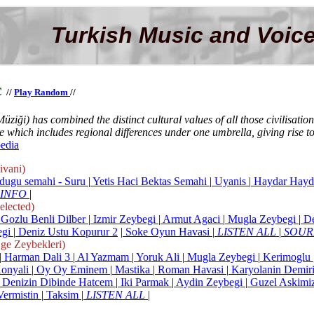
Turkish Music and Voice
c
//
Play Random
//
üziği) has combined the distinct cultural values of all those civilisati
ure which includes regional differences under one umbrella, giving rise 
pedia
vani)
dugu semahi - Suru
|
Yetis Haci Bektas Semahi
|
Uyanis
|
Haydar Hayd
 INFO
|
ected)
Gozlu Benli Dilber
|
Izmir Zeybegi
|
Armut Agaci
|
Mugla Zeybegi
|
De
egi
|
Deniz Ustu Kopurur 2
|
Soke Oyun Havasi
|
LISTEN ALL
|
SOUR
 Zeybekleri)
|
Harman Dali 3
|
Al Yazmam
|
Yoruk Ali
|
Mugla Zeybegi
|
Kerimoglu
onyali
|
Oy Oy Eminem
|
Mastika
|
Roman Havasi
|
Karyolanin Demir
Denizin Dibinde Hatcem
|
Iki Parmak
|
Aydin Zeybegi
|
Guzel Askimi
Vermistin
|
Taksim
|
LISTEN ALL
|