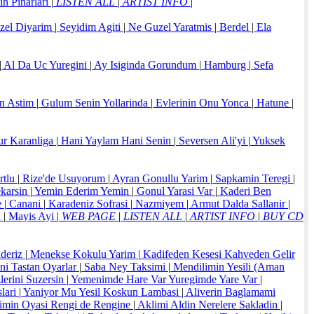
n Pinarlari
|
LISTEN ALL
|
ARTIST INFO
|
el Diyarim
|
Seyidim Agiti
|
Ne Guzel Yaratmis
|
Berdel
|
Ela
|
Al Da Uc Yuregini
|
Ay Isiginda Gorundum
|
Hamburg
|
Sefa
n Astim
|
Gulum Senin Yollarinda
|
Evlerinin Onu Yonca
|
Hatune
|
r Karanliga
|
Hani Yaylam Hani Senin
|
Seversen Ali'yi
|
Yuksek
rtlu
|
Rize'de Usuyorum
|
Ayran Gonullu Yarim
|
Sapkamin Teregi
|
karsin
|
Yemin Ederim Yemin
|
Gonul Yarasi Var
|
Kaderi Ben
e
|
Canani
|
Karadeniz Sofrasi
|
Nazmiyem
|
Armut Dalda Sallanir
|
i
|
Mayis Ayi
|
WEB PAGE
|
LISTEN ALL
|
ARTIST INFO
|
BUY CD
ideriz
|
Menekse Kokulu Yarim
|
Kadifeden Kesesi Kahveden Gelir
ni Tastan Oyarlar
|
Saba Ney Taksimi
|
Mendilimin Yesili (Aman
erini Suzersin
|
Yemenimde Hare Var Yuregimde Yare Var
|
lari
|
Yaniyor Mu Yesil Koskun Lambasi
|
Aliverin Baglamami
min Oyasi Rengi de Rengine
|
Aklimi Aldin Nerelere Sakladin
|