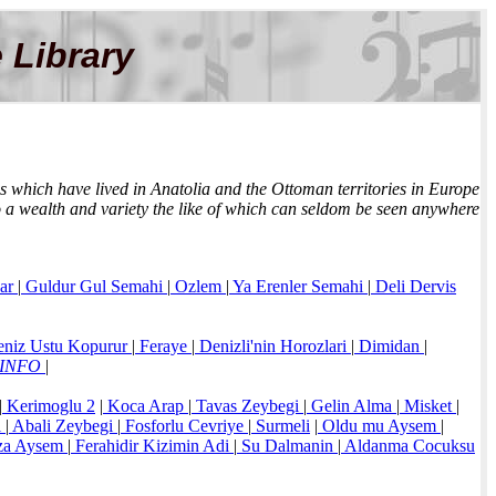
 Library
ons which have lived in Anatolia and the Ottoman territories in Europe
to a wealth and variety the like of which can seldom be seen anywhere
ar
|
Guldur Gul Semahi
|
Ozlem
|
Ya Erenler Semahi
|
Deli Dervis
niz Ustu Kopurur
|
Feraye
|
Denizli'nin Horozlari
|
Dimidan
|
INFO
|
|
Kerimoglu 2
|
Koca Arap
|
Tavas Zeybegi
|
Gelin Alma
|
Misket
|
i
|
Abali Zeybegi
|
Fosforlu Cevriye
|
Surmeli
|
Oldu mu Aysem
|
za Aysem
|
Ferahidir Kizimin Adi
|
Su Dalmanin
|
Aldanma Cocuksu