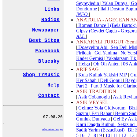
Seyreyledin
|
Yalan Dunya
|
Got
Dondurme
|
Ilahi Dostun Bagi
Links
INFO
|
ANATOLIA - AGEGEAN A
Radios
|
Roman Dance I (Bela Bartok
Newspaper
Gipsy (Cevdet Çagla - Gregora
ALL
|
Best Sites
ANKARALI TURGUT (Semi-P
|
Doseyelim Abi
|
Sen Deli Mis
Facebook
Firildak
|
Gel Yanima
|
Ne Yers
Kader Gemisi
|
Yakalarsam Tik 
Bluesky
|
Helga
|
Oh Oh Anten
|
06 Ank
ARIF SAG
|
Kula Kulluk Yakisiri Mi?
|
Gur
Shop TrMusic
Her Sabah
|
Deli Gonul
|
Baydi
Help
Part 2
|
Part 3 Music for Clarin
ASIK TRADITION
Contact
|
Asik Cobanoglu
|
Asik Reyha
ASIK VEYSEL
|
Gelmez Yola Gidiyorum
|
Bizi
Sazim
|
Esti Bahar
|
Benim Sadi
Gunluk Dunyada
|
Gel Ey Asi
Karli Dagda Bulbul
|
Sekizinci 
Sadik Yarim (Eczacibasi)
|
Bir 
why retro design
5
|
6
|
7
|
8
|
9
|
10
|
11
|
12
|
13
|