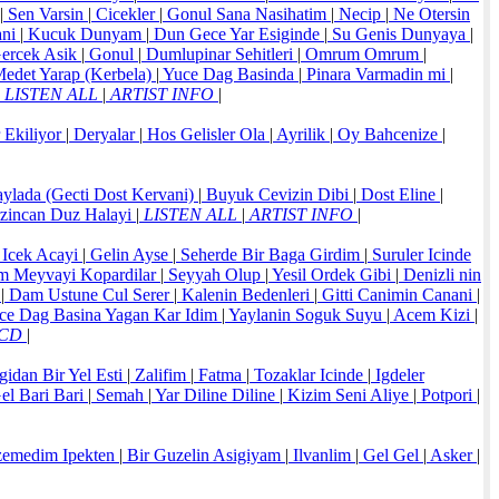
|
Sen Varsin
|
Cicekler
|
Gonul Sana Nasihatim
|
Necip
|
Ne Otersin
ani
|
Kucuk Dunyam
|
Dun Gece Yar Esiginde
|
Su Genis Dunyaya
|
ercek Asik
|
Gonul
|
Dumlupinar Sehitleri
|
Omrum Omrum
|
edet Yarap (Kerbela)
|
Yuce Dag Basinda
|
Pinara Varmadin mi
|
LISTEN ALL
|
ARTIST INFO
|
 Ekiliyor
|
Deryalar
|
Hos Gelisler Ola
|
Ayrilik
|
Oy Bahcenize
|
aylada (Gecti Dost Kervani)
|
Buyuk Cevizin Dibi
|
Dost Eline
|
zincan Duz Halayi
|
LISTEN ALL
|
ARTIST INFO
|
 Icek Acayi
|
Gelin Ayse
|
Seherde Bir Baga Girdim
|
Suruler Icinde
 Meyvayi Kopardilar
|
Seyyah Olup
|
Yesil Ordek Gibi
|
Denizli nin
n
|
Dam Ustune Cul Serer
|
Kalenin Bedenleri
|
Gitti Canimin Canani
|
ce Dag Basina Yagan Kar Idim
|
Yaylanin Soguk Suyu
|
Acem Kizi
|
 CD
|
idan Bir Yel Esti
|
Zalifim
|
Fatma
|
Tozaklar Icinde
|
Igdeler
el Bari Bari
|
Semah
|
Yar Diline Diline
|
Kizim Seni Aliye
|
Potpori
|
zemedim Ipekten
|
Bir Guzelin Asigiyam
|
Ilvanlim
|
Gel Gel
|
Asker
|