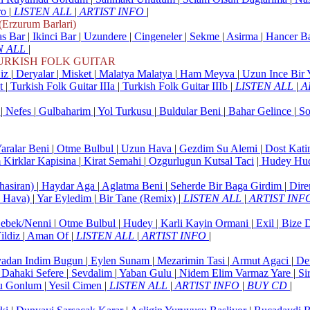
ro
|
LISTEN ALL
|
ARTIST INFO
|
zurum Barlari)
s Bar
|
Ikinci Bar
|
Uzundere
|
Cingeneler
|
Sekme
|
Asirma
|
Hancer B
N ALL
|
URKISH FOLK GUITAR
Kiz
|
Deryalar
|
Misket
|
Malatya Malatya
|
Ham Meyva
|
Uzun Ince Bir
t
|
Turkish Folk Guitar IIIa
|
Turkish Folk Guitar IIIb
|
LISTEN ALL
|
A
z
|
Nefes
|
Gulbaharim
|
Yol Turkusu
|
Buldular Beni
|
Bahar Gelince
|
So
aralar Beni
|
Otme Bulbul
|
Uzun Hava
|
Gezdim Su Alemi
|
Dost Katin
 Kirklar Kapisina
|
Kirat Semahi
|
Ozgurlugun Kutsal Taci
|
Hudey Hu
hasiran)
|
Haydar Aga
|
Aglatma Beni
|
Seherde Bir Baga Girdim
|
Dire
 Hava)
|
Yar Eyledim
|
Bir Tane (Remix)
|
LISTEN ALL
|
ARTIST INF
ebek/Nenni
|
Otme Bulbul
|
Hudey
|
Karli Kayin Ormani
|
Exil
|
Bize 
ildiz
|
Aman Of
|
LISTEN ALL
|
ARTIST INFO
|
adan Indim Bugun
|
Eylen Sunam
|
Mezarimin Tasi
|
Armut Agaci
|
De
 Dahaki Sefere
|
Sevdalim
|
Yaban Gulu
|
Nidem Elim Varmaz Yare
|
Sir
tu Gonlum
|
Yesil Cimen
|
LISTEN ALL
|
ARTIST INFO
|
BUY CD
|