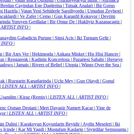
Berdan
|
Vatan Buca Olmustu
|
Umraniyedeydi Ilginc
|
Nurhak'a
Berdan Cayindan Ege Daglerina
|
Tutsak Analari
|
Bir Gorus
ni Hazirla
|
Vatan Yeni Sehitlerle Sarsiliyordu
|
Umudun Zeybegi
|
caklardi
|
Ve Zafer
|
Cemo
|
Gun Karanfil Kokuyor
|
Devrim
rinda Yuruyen Gerillalar
|
Bir Omur De
|
Hakliyiz Kazanacagiz
|
ARTIST INFO
|
anaydim Gabadicin Purune
|
Sipsi Acis
|
Iki Turnam Gelir
|
T INFO
|
im
|
Bir Ates Ver
|
Hekimoglu
|
Ankara Misket
|
His Hisi Hancer
|
un
|
Rengarenk
|
Kadinin Koncertosu
|
Pazartesi Sabahi
|
Herseye
Shadows
|
Jamais
|
Rivers of Belief
|
Utopia
|
Wings Over the Sea
|
vak
|
Ruzgarin Kanatlarinda
|
Uclu Mey
|
Gun Olaydi
|
Gonul
|
LISTEN ALL
|
ARTIST INFO
|
Usandim
|
Kiraz (Remix)
|
LISTEN ALL
|
ARTIST INFO
|
nc Osman Destani
|
Mert Dayanir Namert Kacar
|
Yine de
yor
|
LISTEN ALL
|
ARTIST INFO
|
in Dalini
|
Karakoyun Koyunlarin Beyidir
|
Aydin Meseleri
|
Iki
s Icinde
|
Kar Mi Yagdi
|
Mustafam Kaslarin
|
Siyirdilar Serpusumu
|