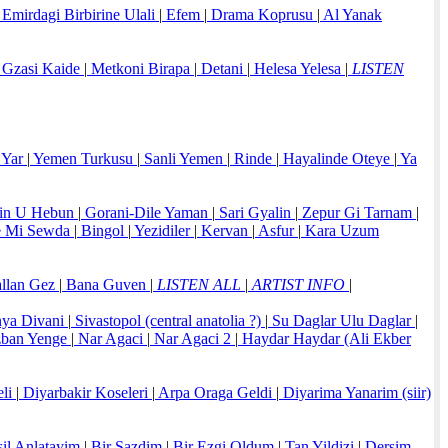
Emirdagi Birbirine Ulali
|
Efem
|
Drama Koprusu
|
Al Yanak
Gzasi Kaide
|
Metkoni Birapa
|
Detani
|
Helesa Yelesa
|
LISTEN
 Yar
|
Yemen Turkusu
|
Sanli Yemen
|
Rinde
|
Hayalinde Oteye
|
Ya
in U Hebun
|
Gorani-Dile Yaman
|
Sari Gyalin
|
Zepur Gi Tarnam
|
e Mi Sewda
|
Bingol
|
Yezidiler
|
Kervan
|
Asfur
|
Kara Uzum
allan Gez
|
Bana Guven
|
LISTEN ALL
|
ARTIST INFO
|
ya Divani
|
Sivastopol (central anatolia ?)
|
Su Daglar Ulu Daglar
|
ban Yenge
|
Nar Agaci
|
Nar Agaci 2
|
Haydar Haydar (Ali Ekber
eli
|
Diyarbakir Koseleri
|
Arpa Oraga Geldi
|
Diyarima Yanarim (siir)
il Anlatayim
|
Bir Sazdim
|
Bir Ezgi Oldum
|
Tan Yildizi
|
Dersim