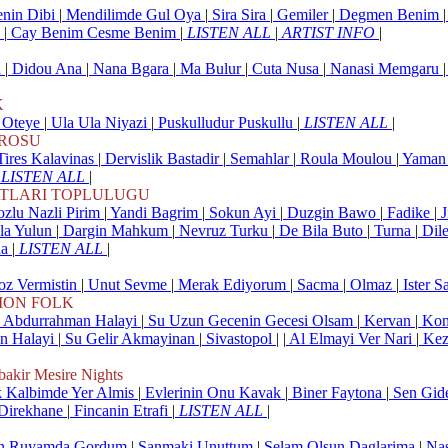
nin Dibi
|
Mendilimde Gul Oya
|
Sira Sira
|
Gemiler
|
Degmen Benim
|
l
|
Cay Benim Cesme Benim
|
LISTEN ALL
|
ARTIST INFO
|
a
|
Didou Ana
|
Nana Bgara
|
Ma Bulur
|
Cuta Nusa
|
Nanasi Memgaru
|
K
 Oteye
|
Ula Ula Niyazi
|
Puskulludur Puskullu
|
LISTEN ALL
|
ROSU
ires Kalavinas
|
Dervislik Bastadir
|
Semahlar
|
Roula Moulou
|
Yaman
LISTEN ALL
|
ATLARI TOPLULUGU
lu Nazli Pirim
|
Yandi Bagrim
|
Sokun Ayi
|
Duzgin Bawo
|
Fadike
|
J
la Yulun
|
Dargin Mahkum
|
Nevruz Turku
|
De Bila Buto
|
Turna
|
Dil
na
|
LISTEN ALL
|
z Vermistin
|
Unut Sevme
|
Merak Ediyorum
|
Sacma
|
Olmaz
|
Ister S
ION FOLK
Abdurrahman Halayi
|
Su Uzun Gecenin Gecesi Olsam
|
Kervan
|
Kon
in Halayi
|
Su Gelir Akmayinan
|
Sivastopol
| |
Al Elmayi Ver Nari
|
Kez
kir Mesire Nights
 Kalbimde Yer Almis
|
Evlerinin Onu Kavak
|
Biner Faytona
|
Sen Gid
Direkhane
|
Fincanin Etrafi
|
LISTEN ALL
|
n Ruyamda Gordum
|
Sanmaki Unuttum
|
Selam Olsun Daglarima
|
Nas